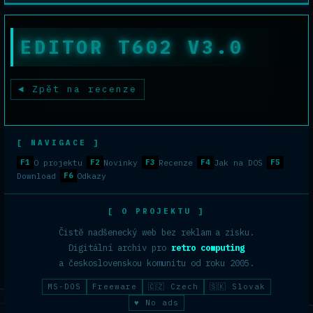
EDITOR T602 V3.0
Zpět na recenze
[ NAVIGACE ]
F1
O projektu
F2
Novinky
F3
Recenze
F4
Jak na DOS
F5
Download
F6
Odkazy
[ O PROJEKTU ]
Čistě nadšenecký web bez reklam a zisku.
Digitální archiv pro
retro computing
a československou komunitu od roku 2005.
MS-DOS
Freeware
🇨🇿 Czech
🇸🇰 Slovak
♥ No ads