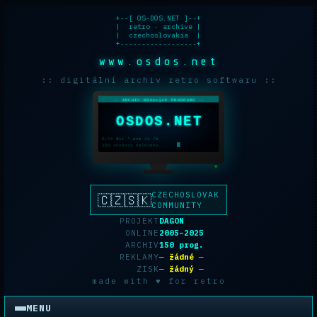
+--[ OS-DOS.NET ]--+

|  retro · archive |

|  czechoslovakia  |

+------------------+
www.osdos.net
:: digitální archiv retro softwaru ::
-- ARCHIV DOSovych PROGRAMU --
OSDOS.NET
C:\> dir *.exe /s /b
150 souboru nalezeno...
CZECHOSLOVAK
🇨🇿🇸🇰
COMMUNITY
PROJEKT
DAGON
ONLINE
2005–2025
ARCHIV
150 prog.
REKLAMY
─ žádné ─
ZISK
─ žádný ─
made with ♥ for retro
MENU