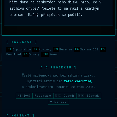
Máte doma na disketách nebo disku něco, co v
archivu chybí? Pošlete to na mail s krátkým
popisem. Každý příspěvek se počítá.
[ NAVIGACE ]
F1
O projektu
F2
Novinky
F3
Recenze
F4
Jak na DOS
F5
Download
F6
Odkazy
F10
Konec
[ O PROJEKTU ]
Čistě nadšenecký web bez reklam a zisku.
Digitální archiv pro
retro computing
a československou komunitu od roku 2005.
MS-DOS
Freeware
🇨🇿 Czech
🇸🇰 Slovak
♥ No ads
[ KONTAKT ]