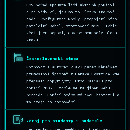
DOS pořád spousta lidí aktivně používá –
a ne vždy ví, jak na to. Česká znaková
sada, konfigurace RAMky, propojení přes
paralelní kabel, startovací menu. Tyhle
věci jsem sepsal, aby se nemusely hledat
znovu.
Československá stopa
SK
Rozhovor s autorem Vlaku panem Němečkem,
průmyslová špionáž z Bánské Bystrice kde
přepsali copyrighty Turbo Pascalu pro
domácí PP06 – tohle se na jiném webu
nenajde. Domácí scéna má svou historii a
ta stojí za zachování.
Zdroj pro studenty i badatele
Sem nechodí jen pamětníci. Chodí sem