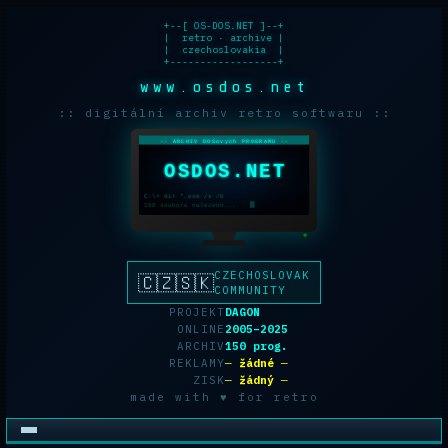
+--[ OS-DOS.NET ]--+

|  retro · archive |

|  czechoslovakia  |

+------------------+
www.osdos.net
:: digitální archiv retro softwaru ::
-- ARCHIV DOSovych PROGRAMU --
OSDOS.NET
C:\> dir *.exe /s /b
150 souboru nalezeno...
CZECHOSLOVAK
🇨🇿🇸🇰
COMMUNITY
PROJEKT
DAGON
ONLINE
2005–2025
ARCHIV
150 prog.
REKLAMY
─ žádné ─
ZISK
─ žádný ─
made with ♥ for retro