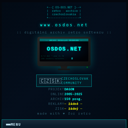
+--[ OS-DOS.NET ]--+

|  retro · archive |

|  czechoslovakia  |

+------------------+
www.osdos.net
:: digitální archiv retro softwaru ::
-- ARCHIV DOSovych PROGRAMU --
OSDOS.NET
C:\> dir *.exe /s /b
150 souboru nalezeno...
CZECHOSLOVAK
🇨🇿🇸🇰
COMMUNITY
PROJEKT
DAGON
ONLINE
2005–2025
ARCHIV
150 prog.
REKLAMY
─ žádné ─
ZISK
─ žádný ─
made with ♥ for retro
MENU