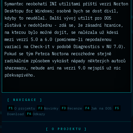
Symantec neobohatí INI utilitami příští verzi Norton
Desktopu for Windows; osobně bych se dost divil,
kdyby to neudělal. Další vývoj utilit pro DOS
zůstává v nedohlednu - zdá se, že zásadní hranice,
na kterou bylo možné dojít, se nalézala už kdesi
mezi verzí 5.0 a 6.0 (pomineme-li nepodařenou
variaci na Check-it v podobě Diagnostics v NU 7.0).
Pokud se tým Petera Nortona nerozhodne stejně
radikálním způsobem vykrást nápady některých autorů
sharewaru, nebude ani na verzi 9.0 nejspíš už nic
překvapivého.
[ NAVIGACE ]
F1
O projektu
F2
Novinky
F3
Recenze
F4
Jak na DOS
F5
Download
F6
Odkazy
[ O PROJEKTU ]