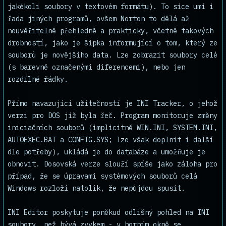
jakékoli soubory v textovém formátu). To sice umí i
řada jiných programů, ovšem Norton to dělá až
neuvěřitelně přehledně a prakticky, včetně takových
drobností, jako je šipka informující o tom, který ze
souborů je novějšího data. Lze zobrazit soubory celé
(s barevně označenými diferencemi), nebo jen
rozdílné řádky.
Přímo navazující užitečností je INI Tracker, o jehož
verzi pro DOS již byla řeč. Program monitoruje změny
iniciačních souborů (implicitně WIN.INI, SYSTEM.INI,
AUTOEXEC.BAT a CONFIG.SYS; lze však doplnit i další
dle potřeby), ukládá je do databáze a umožňuje je
obnovit. Dosovská verze slouží spíše jako záloha pro
případ, že se úpravami systémových souborů celá
Windows rozloží natolik, že nepůjdou spusit.
INI Editor poskytuje poněkud odlišný pohled na INI
soubory, než bývá zvykem - v horním okně se