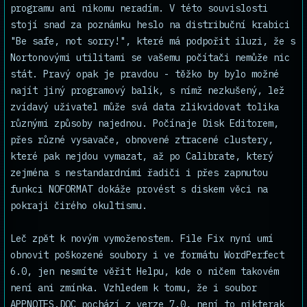
programu ani nikomu neradím. V této souvislosti
stojí snad za poznámku heslo na distribuční krabici
"Be safe, not sorry!", které má podpořit iluzi, že s
Nortonovými utilitami se vašemu počítači nemůže nic
stát. Pravý opak je pravdou - těžko by bylo možné
najít jiný programový balík, s nímž nezkušený, lež
zvídavý uživatel může svá data zlikvidovat tolika
různými způsoby najednou. Počínaje Disk Editorem,
přes různé vysavače, obnovené ztracené clustery,
které pak nejdou vymazat, až po Calibrate, který
zejména s nestandardními řadiči i přes zapnutou
funkci NOFORMAT dokáže provést s diskem věci na
pokraji čirého okultismu.
Leč zpět k novým vymoženostem. File Fix nyní umí
obnovit poškozené soubory i ve formátu WordPerfect
6.0, jen nesmíte věřit Helpu, kde o ničem takovém
není ani zmínka. Vzhledem k tomu, že i soubor
APPNOTES.DOC pochází z verze 7.0, není to nikterak