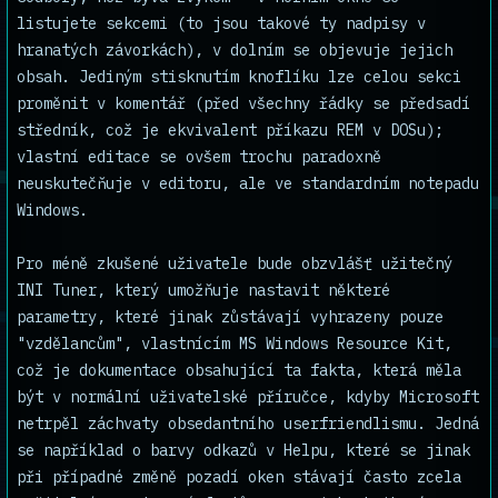
listujete sekcemi (to jsou takové ty nadpisy v
hranatých závorkách), v dolním se objevuje jejich
obsah. Jediným stisknutím knoflíku lze celou sekci
proměnit v komentář (před všechny řádky se předsadí
středník, což je ekvivalent příkazu REM v DOSu);
vlastní editace se ovšem trochu paradoxně
neuskutečňuje v editoru, ale ve standardním notepadu
Windows.
Pro méně zkušené uživatele bude obzvlášť užitečný
INI Tuner, který umožňuje nastavit některé
parametry, které jinak zůstávají vyhrazeny pouze
"vzdělancům", vlastnícím MS Windows Resource Kit,
což je dokumentace obsahující ta fakta, která měla
být v normální uživatelské příručce, kdyby Microsoft
netrpěl záchvaty obsedantního userfriendlismu. Jedná
se například o barvy odkazů v Helpu, které se jinak
při případné změně pozadí oken stávají často zcela