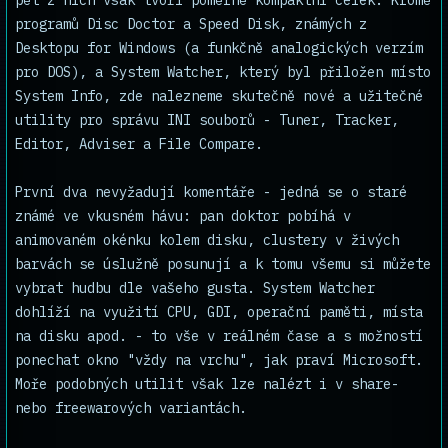
pět z nich však tvoří poměrně kompaktní celek. Kromě
programů Disc Doctor a Speed Disk, známých z
Desktopu for Windows (a funkčně analogických verzím
pro DOS), a System Watcher, který byl přiložen místo
System Info, zde nalezneme skutečně nové a užitečné
utility pro správu INI souborů - Tuner, Tracker,
Editor, Adviser a File Compare.
První dva nevyžadují komentáře - jedná se o staré
známé ve vkusném hávu: pan doktor pobíhá v
animovaném okénku kolem disku, clustery v živých
barvách se úslužně posunují a k tomu všemu si můžete
vybrat hudbu dle vašeho gusta. System Watcher
dohlíží na využití CPU, GDI, operační paměti, místa
na disku apod. - to vše v reálném čase a s možností
ponechat okno "vždy na vrchu", jak praví Microsoft.
Moře podobných utilit však lze nalézt i v share-
nebo freewarových variantách.