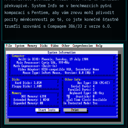
překvapivé. System Info se v benchmarcích pyšní
komparací s Pentiem, aby vám znovu mohl přivodit
pocity méněcennosti po té, co jste konečně šťastně
trumfli srovnání s Compaqem 386/33 z verze 6.0.