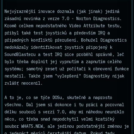
Nejvýraznější inovace doznala (jak jinak) jediná
zásadní novinka z verze 7.0 - Norton Diagnostics.
Kromě celkem nepodstatného Video Attribute testu,
přibyl také test joysticků a především IRQ a
případných konfliktů přerušení. Bohužel Diagnostics
nedokázaly identifikovat joystick připojený k
SoundBlasteru a test IRQ sice proběhl správně, leč
bylo třeba doplnit jej vypnutím a zapnutím celého
systému; samotný reset už počítači k obnovení funkce
nestačil. Takže jsem "vylepšení" Diagnostiky nijak
zvlášť neocenil.
A to je, co se týče DOSu, skutečně a naprosto
všechno. Dal jsem si dokonce i tu práci a porovnal
délku souborů s verzí 7.0, aby mi náhodou neuniklo
něco, co třeba snad nepodchytil velmi kratičký
soubor WHATS.NEW, ale jedinou podstatnější změnou je
o jedenáct měsíců čerstvější datum. Pokud tedy