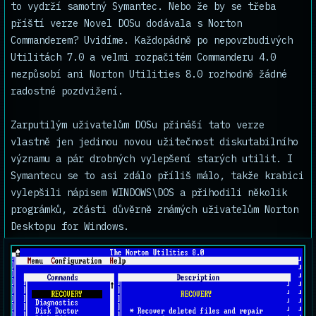
to vydrží samotný Symantec. Nebo že by se třeba
příští verze Novel DOSu dodávala s Norton
Commanderem? Uvidíme. Každopádně po nepovzbudivých
Utilitách 7.0 a velmi rozpačitém Commanderu 4.0
nezpůsobí ani Norton Utilities 8.0 rozhodně žádné
radostné pozdvižení.
Zarputilým uživatelům DOSu přináší tato verze
vlastně jen jedinou novou užitečnost diskutabilního
významu a pár drobných vylepšení starých utilit. I
Symantecu se to asi zdálo příliš málo, takže krabici
vylepšili nápisem WINDOWS\DOS a přihodili několik
prográmků, zčásti důvěrně známých uživatelům Norton
Desktopu for Windows.