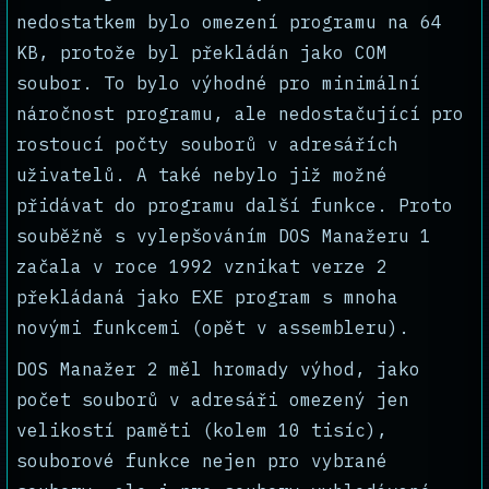
nedostatkem bylo omezení programu na 64
KB, protože byl překládán jako COM
soubor. To bylo výhodné pro minimální
náročnost programu, ale nedostačující pro
rostoucí počty souborů v adresářích
uživatelů. A také nebylo již možné
přidávat do programu další funkce. Proto
souběžně s vylepšováním DOS Manažeru 1
začala v roce 1992 vznikat verze 2
překládaná jako EXE program s mnoha
novými funkcemi (opět v assembleru).
DOS Manažer 2 měl hromady výhod, jako
počet souborů v adresáři omezený jen
velikostí paměti (kolem 10 tisíc),
souborové funkce nejen pro vybrané