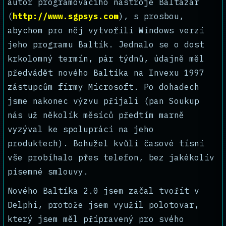
autor programovacího nástroje Baltazar
(
http://www.sgpsys.com
), s prosbou,
abychom pro něj vytvořili Windows verzi
jeho programu Baltík. Jednalo se o dost
krkolomný termín, pár týdnů, údajně měl
předvádět nového Baltíka na Invexu 1997
zástupcům firmy Microsoft. Po dohadech
jsme nakonec výzvu přijali (pan Soukup
nás už několik měsíců předtím marně
vyzýval ke spolupráci na jeho
produktech). Bohužel kvůli časové tísni
vše probíhalo přes telefon, bez jakékoliv
písemné smlouvy.
Nového Baltíka 2.0 jsem začal tvořit v
Delphi, protože jsem využil polotovar,
který jsem měl připravený pro svého