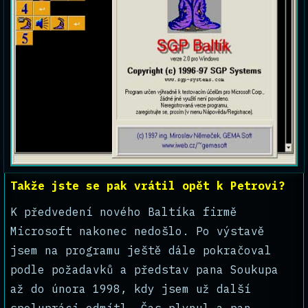
Takže jste se pak vrátil opět k Petrovi?
K předvedení nového Baltíka firmě
Microsoft nakonec nedošlo. Po výstavě
jsem na programu ještě dále pokračoval
podle požadavků a představ pana Soukupa
až do února 1998, kdy jsem už další