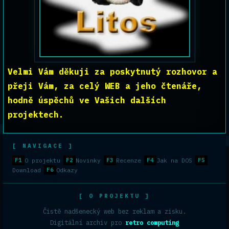
Velmi Vám děkuji za poskytnutý rozhovor a
přeji Vám, za celý WEB a jeho čtenáře,
hodně úspěchů ve Vašich dalších
projektech.
[ NAVIGACE ]
F1
O projektu
F2
Novinky
F3
Recenze
F4
Jak na DOS
F5
Download
F6
Odkazy
[ O PROJEKTU ]
Čistě nadšenecký web bez reklam a zisku.
Digitální archiv pro
retro computing