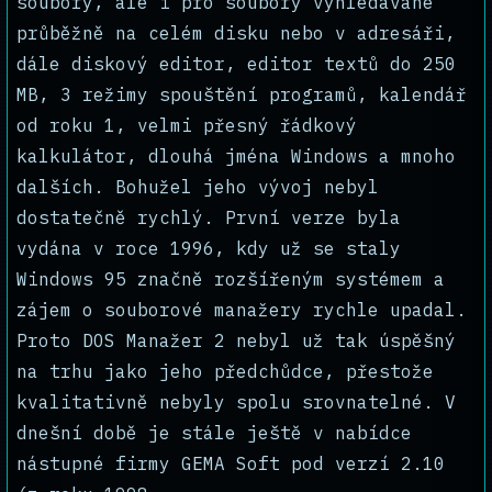
soubory, ale i pro soubory vyhledávané
průběžně na celém disku nebo v adresáři,
dále diskový editor, editor textů do 250
MB, 3 režimy spouštění programů, kalendář
od roku 1, velmi přesný řádkový
kalkulátor, dlouhá jména Windows a mnoho
dalších. Bohužel jeho vývoj nebyl
dostatečně rychlý. První verze byla
vydána v roce 1996, kdy už se staly
Windows 95 značně rozšířeným systémem a
zájem o souborové manažery rychle upadal.
Proto DOS Manažer 2 nebyl už tak úspěšný
na trhu jako jeho předchůdce, přestože
kvalitativně nebyly spolu srovnatelné. V
dnešní době je stále ještě v nabídce
nástupné firmy GEMA Soft pod verzí 2.10