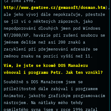
(z roku 1998,
http://www.gemtree.cz/gemasoft/dosman.htm
),
ale jeho vývoj dále nepokračuje, přestože
se již ví o některých záporech, jako
nepodporování dlouhých jmen pod Windows
NT/2000/XP, havárie při rušení souboru se
jménem delším než asi 200 znaků a
zacyklení při přejmenování adresáře se
změnou znaku na pozici vyšší než 11.
Vím, že jste se kromě DOS Manažeru
věnoval i programu Petr. Jak ten vznikl?
Souběžně s DOS Manažerem jsem se
příležitostně dále zabýval i programem
Animator, jakožto grafickým programovacím
nástrojem. Na nátlaky mého tehdy
osmiletého syna jsem v roce 1996 začal