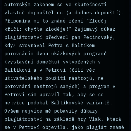
autorským zákonem se ve skutečnosti
vlastně dopouštěl on (a dodnes dopouští).
Připomíná mi to známé rčení "Zloděj
křičí: chyťte zloděje!" Zajímavý důkaz
plagiátorství předvedl pan Pecinovský,
když srovnával Petra s Baltíkem
porovnáním dvou ukázkových programů
(vystavění domečku) vytvořených v
Baltíkovi a v Petrovi (čili věc
uživatelského použití nástrojů, ne
porovnání nástrojů samých) a program v
Petrovi sám upravil tak, aby se co
nejvíce podobal Baltíkovské variantě.
Ovšem nejvíce mě pobavily důkazy
plagiátorství na základě hry Vlak, která
se v Petrovi objevila, jako plagiát známé