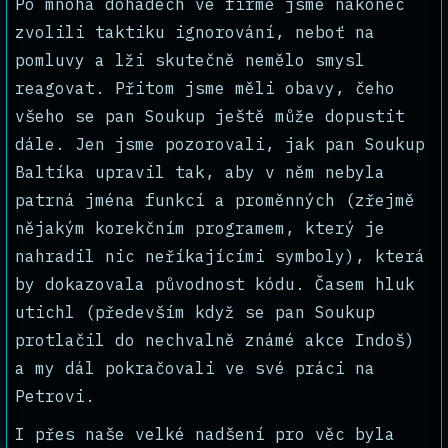
Po mnoha dohadech ve firmě jsme nakonec
zvolili taktiku ignorování, neboť na
pomluvy a lži skutečně nemělo smysl
reagovat. Přitom jsme měli obavy, čeho
všeho se pan Soukup ještě může dopustit
dále. Jen jsme pozorovali, jak pan Soukup
Baltíka upravil tak, aby v něm nebyla
patrná jména funkcí a proměnných (zřejmě
nějakým korekčním programem, který je
nahradil nic neříkajícími symboly), která
by dokazovala původnost kódu. Časem hluk
utichl (především když se pan Soukup
protlačil do nechvalně známé akce Indoš)
a my dál pokračovali ve své práci na
Petrovi.
I přes naše velké nadšení pro věc byla