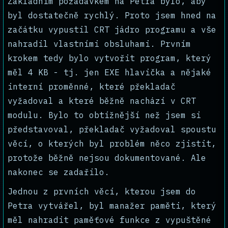
Základním požadavkem na Petra bylo, aby
byl dostatečně rychlý. Proto jsem hned na
začátku vypustil CRT jádro programu a vše
nahradil vlastními obsluhami. Prvním
krokem tedy bylo vytvořit program, který
měl 4 KB - tj. jen EXE hlavička a nějaké
interní proměnné, které překladač
vyžadoval a které běžně nachází v CRT
modulu. Bylo to obtížnější než jsem si
představoval, překladač vyžadoval spoustu
věcí, o kterých byl problém něco zjistit,
protože běžně nejsou dokumentované. Ale
nakonec se zadařilo.
Jednou z prvních věcí, kterou jsem do
Petra vytvářel, byl manažer paměti, který
měl nahradit paměťové funkce z vypuštěné