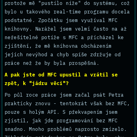
protože mě "pustilo níže" do systému, což
bylo u takového real-time programu docela
podstatné. Zpočátku jsem využíval MFC
knihovny. Narážel jsem velmi často na až
neřešitelné potíže s MFC a přicházel ke
zjištění, že mě knihovna obcházením
jejích nevýhod a chyb spíše zdržuje od
práce než že by byla prospěšná.
A pak jste od MFC upustil a vrátil se
zpět, k "jádru věci"?
Po půl roce práce jsem začal psát Petra
prakticky znovu - tentokrát však bez MFC,
pouze s holým API. S překvapením jsem
zjistil, jak jde programování bez MFC
snadno. Mnoho problémů naprosto zmizelo.