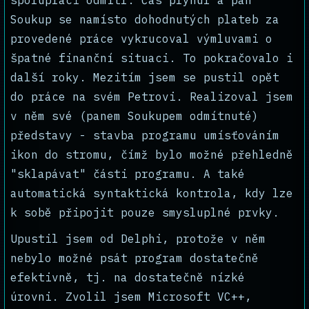
spolupráci odmítl. Čas plynul a pan
Soukup se namísto dohodnutých plateb za
provedené práce vykrucoval výmluvami o
špatné finanční situaci. To pokračovalo i
další roky. Mezitím jsem se pustil opět
do práce na svém Petrovi. Realizoval jsem
v něm své (panem Soukupem odmítnuté)
představy - stavba programu umísťováním
ikon do stromu, čímž bylo možné přehledně
"sklapávat" části programu. A také
automatická syntaktická kontrola, kdy lze
k sobě připojit pouze smysluplné prvky.
Upustil jsem od Delphi, protože v něm
nebylo možné psát program dostatečně
efektivně, tj. na dostatečně nízké
úrovni. Zvolil jsem Microsoft VC++,