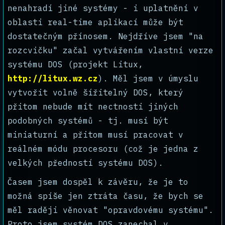
nenahradí jiné systémy - i uplatnění v
oblasti real-time aplikací může být
dostatečným přínosem. Nejdříve jsem "na
rozcvičku" začal vytvářením vlastní verze
systému DOS (projekt Litux,
http://litux.wz.cz
). Měl jsem v úmyslu
vytvořit volně šířitelný DOS, který
přitom nebude mít nectnosti jiných
podobných systémů - tj. musí být
miniaturní a přitom musí pracovat v
reálném módu procesoru (což je jedna z
velkých předností systému DOS).
Časem jsem dospěl k závěru, že je to
možná spíše jen ztráta času, že bych se
měl raději věnovat "opravdovému systému".
Proto jsem systém DOS zanechal v