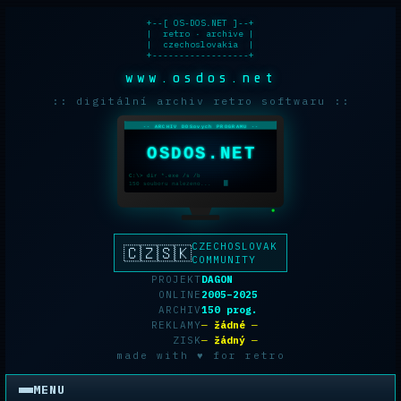
+--[ OS-DOS.NET ]--+

|  retro · archive |

|  czechoslovakia  |

+------------------+
www.osdos.net
:: digitální archiv retro softwaru ::
-- ARCHIV DOSovych PROGRAMU --
OSDOS.NET
C:\> dir *.exe /s /b
150 souboru nalezeno...
CZECHOSLOVAK
🇨🇿🇸🇰
COMMUNITY
PROJEKT
DAGON
ONLINE
2005–2025
ARCHIV
150 prog.
REKLAMY
─ žádné ─
ZISK
─ žádný ─
made with ♥ for retro
MENU