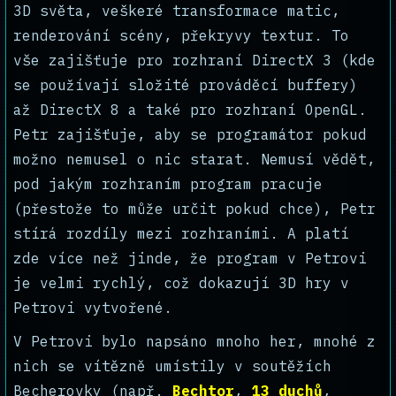
3D světa, veškeré transformace matic,
renderování scény, překryvy textur. To
vše zajišťuje pro rozhraní DirectX 3 (kde
se používají složité prováděcí buffery)
až DirectX 8 a také pro rozhraní OpenGL.
Petr zajišťuje, aby se programátor pokud
možno nemusel o nic starat. Nemusí vědět,
pod jakým rozhraním program pracuje
(přestože to může určit pokud chce), Petr
stírá rozdíly mezi rozhraními. A platí
zde více než jinde, že program v Petrovi
je velmi rychlý, což dokazují 3D hry v
Petrovi vytvořené.
V Petrovi bylo napsáno mnoho her, mnohé z
nich se vítězně umístily v soutěžích
Becherovky (např.
Bechtor
,
13 duchů
,