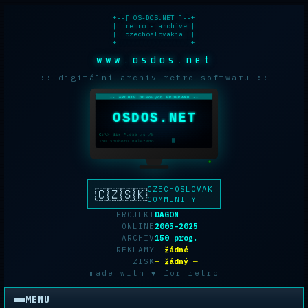
+--[ OS-DOS.NET ]--+

|  retro · archive |

|  czechoslovakia  |

+------------------+
www.osdos.net
:: digitální archiv retro softwaru ::
-- ARCHIV DOSovych PROGRAMU --
OSDOS.NET
C:\> dir *.exe /s /b
150 souboru nalezeno...
CZECHOSLOVAK
🇨🇿🇸🇰
COMMUNITY
PROJEKT
DAGON
ONLINE
2005–2025
ARCHIV
150 prog.
REKLAMY
─ žádné ─
ZISK
─ žádný ─
made with ♥ for retro
MENU