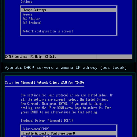
Vypnutí DHCP serveru a změna IP adresy (bez teček)