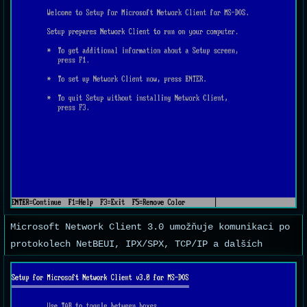
Microsoft Network Client 3.0 umožňuje komunikaci po
protokolech NetBEUI, IPX/SPX, TCP/IP a dalších