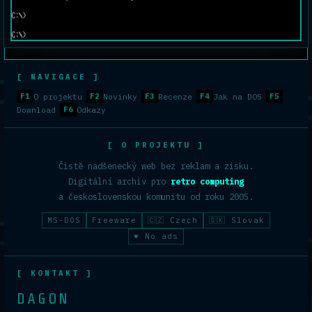
[ NAVIGACE ]
F1
O projektu
F2
Novinky
F3
Recenze
F4
Jak na DOS
F5
Download
F6
Odkazy
[ O PROJEKTU ]
Čistě nadšenecký web bez reklam a zisku.
Digitální archiv pro
retro computing
a československou komunitu od roku 2005.
MS-DOS
Freeware
🇨🇿 Czech
🇸🇰 Slovak
♥ No ads
[ KONTAKT ]
DAGON