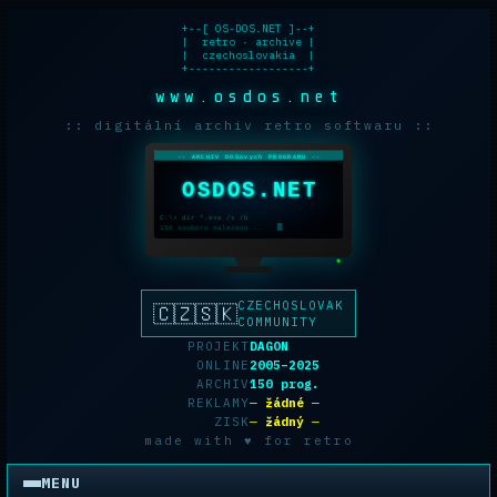
+--[ OS-DOS.NET ]--+

|  retro · archive |

|  czechoslovakia  |

+------------------+
www.osdos.net
:: digitální archiv retro softwaru ::
-- ARCHIV DOSovych PROGRAMU --
OSDOS.NET
C:\> dir *.exe /s /b
150 souboru nalezeno...
CZECHOSLOVAK
🇨🇿🇸🇰
COMMUNITY
PROJEKT
DAGON
ONLINE
2005–2025
ARCHIV
150 prog.
REKLAMY
─ žádné ─
ZISK
─ žádný ─
made with ♥ for retro
MENU