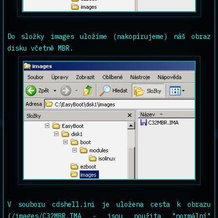
Do složky images uložíme (nakopírujeme) náš obraz
disku včetně MBR.
V souboru cdshell.ini je uložena cesta k obrazu
(/images/C32MBR.IMA - jsou použita "normální"