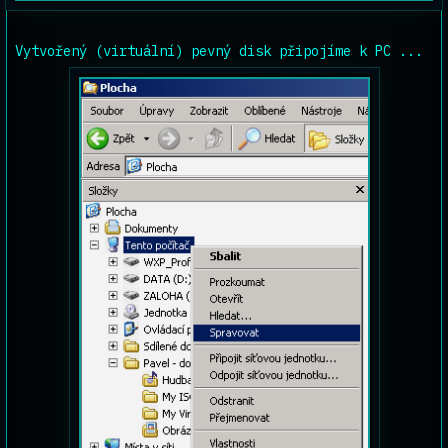
Vytvořený (virtuální) pevný disk připojíme k PC ...