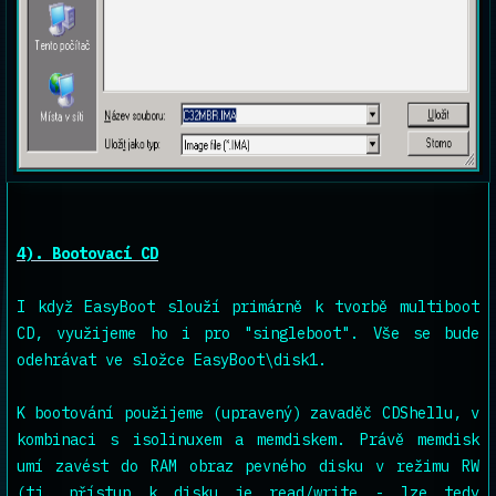
4). Bootovací CD
I když EasyBoot slouží primárně k tvorbě multiboot
CD, využijeme ho i pro "singleboot". Vše se bude
odehrávat ve složce EasyBoot\disk1.
K bootování použijeme (upravený) zavaděč CDShellu, v
kombinaci s isolinuxem a memdiskem. Právě memdisk
umí zavést do RAM obraz pevného disku v režimu RW
(tj. přístup k disku je read/write - lze tedy