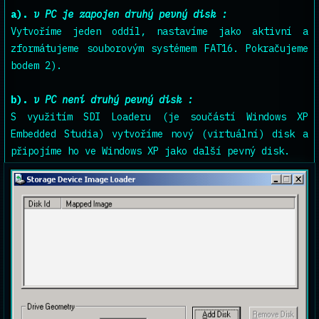
a).
v PC je zapojen druhý pevný disk :
Vytvoříme jeden oddíl, nastavíme jako aktivní a
zformátujeme souborovým systémem FAT16. Pokračujeme
bodem 2).
b).
v PC není druhý pevný disk :
S využitím SDI Loaderu (je součástí Windows XP
Embedded Studia) vytvoříme nový (virtuální) disk a
připojíme ho ve Windows XP jako další pevný disk.