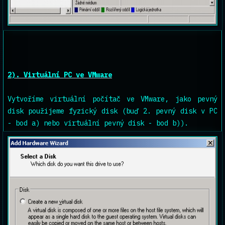
2). Virtuální PC ve VMware
Vytvoříme virtuální počítač ve VMware, jako pevný
disk použijeme fyzický disk (buď 2. pevný disk v PC
- bod a) nebo virtuální pevný disk - bod b)).