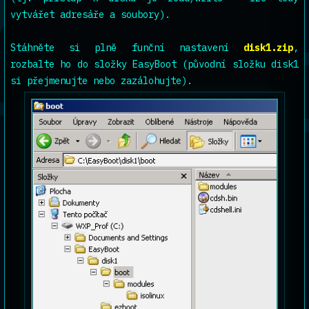
vytvářet adresáře a soubory).
Stáhněte si plně funční nastavení
disk1.zip
,
rozbalte ho do složky EasyBoot (původní složku disk1
si přejmenujte nebo zazálohujte).