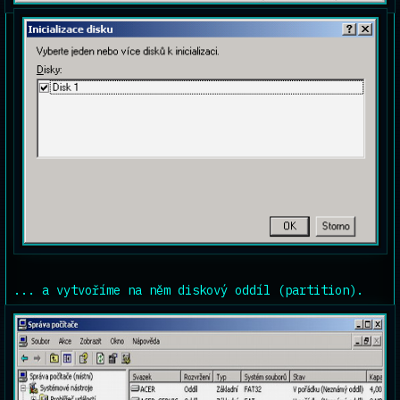
... a vytvoříme na něm diskový oddíl (partition).