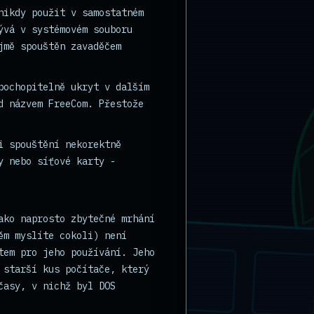
nikdy použit v samostatném
ývá v systémovém souboru
jmě spouštěn zavaděčem
pochopitelně ukryt v dalším
d názvem FreeCom. Přestože
i spouštění nekorektně
y nebo síťové karty -
ako naprosto zbytečné mrhání
ěm myslíte cokoli) není
tem pro jeho používání. Jeho
 starší kus počítače, který
časy, v nichž byl DOS