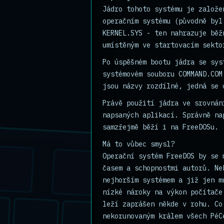
Jádro tohoto systému je založe
operačním systému (původně byl
KERNEL.SYS - ten nahrazuje běž
umístěným ve startovacím sekto
Po úspěšném bootu jádra se sys
systémovém souboru COMMAND.COM
jsou názvy rozdílné, jedná se 
Právě použití jádra ve srovnán
napsaných aplikací. Správně na
samzřejmě běží i na FreeDOSu.
Má to vůbec smysl?
Operační systém FreeDOS by se 
časem a schopnostmi autorů. Ne
nejhorším systémem a již jen m
nízké nároky na výkon počítače
leží zaprášen někde v rohu. Co
nekorunovaným králem všech PéC