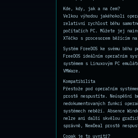
Kde, kdy, jak a na čem?
Velkou výhodou jakéhokoli oper
relativní rychlost běhu samotn
počítačích PC. Můžete jej nain
XTéčko s procesorem běžícím na
Systém FreeDOS ke svému běhu p
FreeDOS ideálním operačním sys
systémem s Linuxovým PC emulát
VMWare.
Kompatibilita
Přestože pod operačním systéme
prostě nespustíte. Neúspěšní b
nedokumentovaných funkcí opera
systémech neběží. Absence Wind
nelze ani další skvělou grafic
správně,
NewDeal
prostě nespus
Copak je to uvnitř?