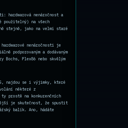
ti: hardwarová nenáročnost a
é použitelný) na všech
ně stejně, jako na velmi staré
 hardwarové nenáročnosti je
iálně podporovaným a dodávaným
ry Bochs, Plex86 nebo skvělým
S, najdou se i výjimky, které
volání některé z
 ty prostě na konkurenčních
ější je skutečnost, že spustit
ářský balík. Ano, hádáte