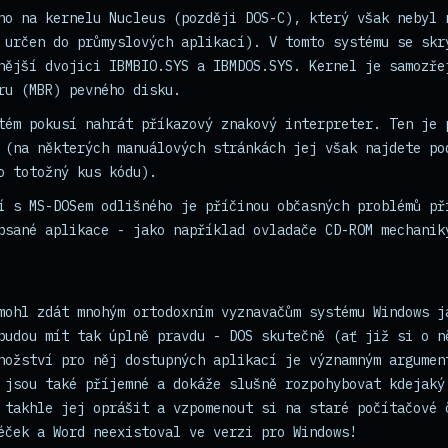
no na kernelu Nucleus (později DOS-C), který však nebyl 
 určen do průmyslových aplikací). V tomto systému se skr
nější dvojici IBMBIO.SYS a IBMDOS.SYS. Kernel je samozře
ru (MBR) pevného disku.
tém pokusí nahrát příkazový znakový interpreter. Ten je 
 (na některých manuálových stránkách jej však najdete po
o totožný kus kódu).
í s MS-DOSem odlišného je příčinou občasných problémů př
psané aplikace - jako například ovladače CD-ROM mechanik
mohl zdát mnohým ortodoxním vyznavačům systému Windows j
budou mít tak úplně pravdu - DOS skutečně (ať již si o n
nožství pro něj dostupných aplikací je významným argumen
 jsou také příjemné a dokáže slušně rozpohybovat kdejaký
 takhle jej oprášit a vzpomenout si na staré počítačové 
éček a Word neexistoval ve verzi pro Windows!