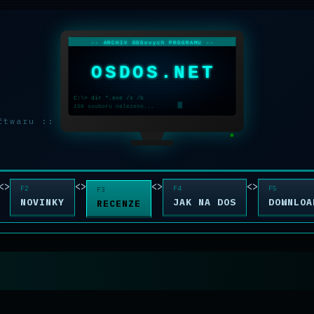
-- ARCHIV DOSovych PROGRAMU --
OSDOS.NET
C:\> dir *.exe /s /b
150 souboru nalezeno...
ftwaru ::
<>
<>
<>
<>
NOVINKY
JAK NA DOS
DOWNLOA
RECENZE