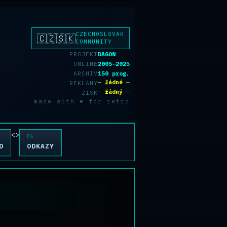
CZECHOSLOVAK
🇨🇿🇸🇰
COMMUNITY
PROJEKT
DAGON
ONLINE
2005–2025
ARCHIV
150 prog.
─ žádné ─
REKLAMY
─ žádný ─
ZISK
made with ♥ for retro
<>
D
ODKAZY