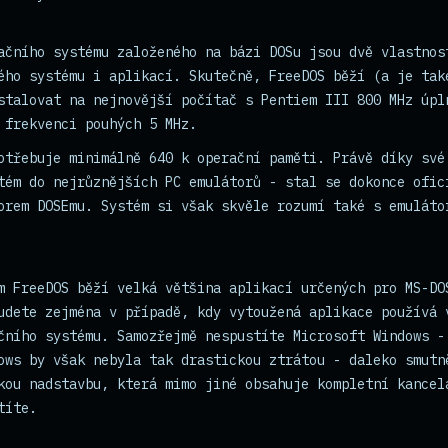
ačního systému založeného na bázi DOSu jsou dvě vlastnos
ého systému i aplikací. Skutečně, FreeDOS běží (a je tak
stalovat na nejnovější počítač s Pentiem III 800 MHz úpl
 frekvenci pouhých 5 MHz.
otřebuje minimálně 640 k operační paměti. Právě díky své
tém do nejrůznějších PC emulátorů - stal se dokonce ofic
orem DOSEmu. Systém si však skvěle rozumí také s emuláto
m FreeDOS běží velká většina aplikací určených pro MS-DO
udete zejména v případě, kdy vytoužená aplikace používá 
čního systému. Samozřejmě nespustíte Microsoft Windows -
ows by však nebyla tak drastickou ztrátou - daleko smutn
kou nadstavbu, která mimo jiné obsahuje kompletní kancel
títe.