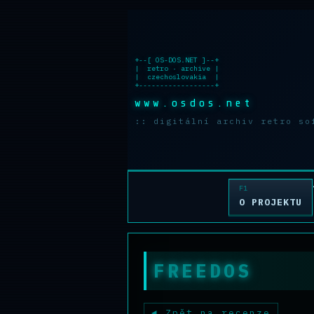
+--[ OS-DOS.NET ]--+

|  retro · archive |

|  czechoslovakia  |

+------------------+
www.osdos.net
:: digitální archiv retro so
O PROJEKTU
FREEDOS
Zpět na recenze