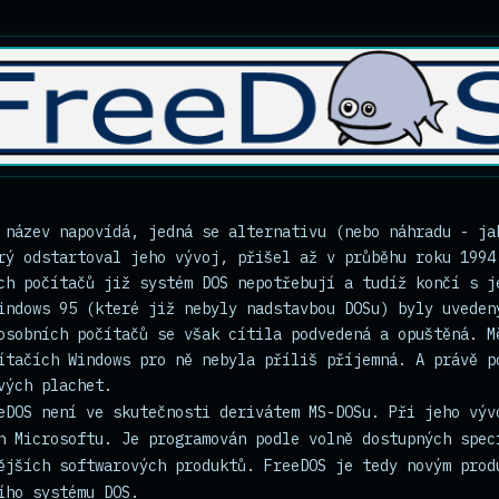
 název napovídá, jedná se alternativu (nebo náhradu - ja
rý odstartoval jeho vývoj, přišel až v průběhu roku 1994
ch počítačů již systém DOS nepotřebují a tudíž končí s j
indows 95 (které již nebyly nadstavbou DOSu) byly uveden
osobních počítačů se však cítila podvedená a opuštěná. M
ítačích Windows pro ně nebyla příliš příjemná. A právě p
vých plachet.
eDOS není ve skutečnosti derivátem MS-DOSu. Při jeho výv
n Microsoftu. Je programován podle volně dostupných spec
ějších softwarových produktů. FreeDOS je tedy novým prod
ího systému DOS.