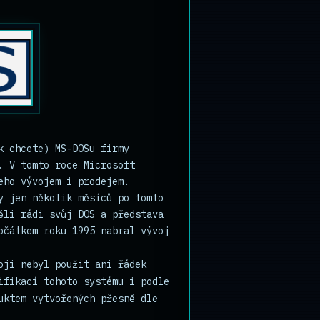
k chcete) MS-DOSu firmy
. V tomto roce Microsoft
eho vývojem i prodejem.
y jen několik měsíců po tomto
ěli rádi svůj DOS a představa
očátkem roku 1995 nabral vývoj
oji nebyl použit ani řádek
ifikací tohoto systému i podle
uktem vytvořených přesně dle